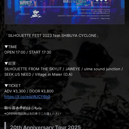
「SILHOUETTE FEST 2023 feat.SHIBUYA CYCLONE」
▼TIME
OPEN 17:00 / START 17:30
▼出演
SILHOUETTE FROM THE SKYLIT / JAWEYE / ulma sound junction /
SEEK US NEED / Village in Maier (O.A)
▼TICKET
ADV ¥3,300 / DOOR ¥3,800
https://t.co/eqzWJCY6b0
取り置き予約はこちら
※OPEN時間以降は当日券でご入場ください
20th Anniversary Tour 2025