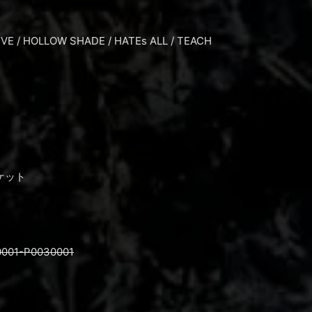
IVE / HOLLOW SHADE / HATEs ALL / TEACH
チケット
～
430001-P0030001