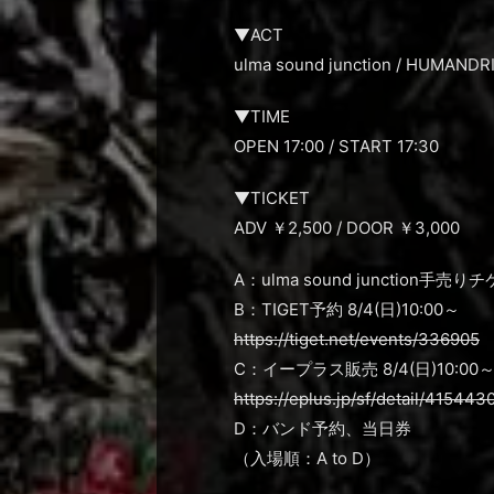
▼ACT
ulma sound junction / HUMANDR
▼TIME
OPEN 17:00 / START 17:30
▼TICKET
ADV ￥2,500 / DOOR ￥3,000
A：ulma sound junction手売り
B：TIGET予約 8/4(日)10:00～
https://tiget.net/events/336905
C：イープラス販売 8/4(日)10:00
https://eplus.jp/sf/detail/4154
D：バンド予約、当日券
（入場順：A to D）