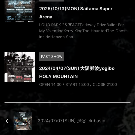
2025/10/13(MON) Saitama Super
Arena
LOUD PARK 25 ▼ACTParkway DriveBullet For
My ValentineKerry KingThe HauntedThe Ghost
InsideHeaven Sha ...
PAST SHOW
2024/04/07(SUN) 大阪 難波yogibo
HOLY MOUNTAIN
OPEN 14:30 / START 15:00 / CLOSE 21:00
2024/07/07(SUN) 渋谷 clubasia