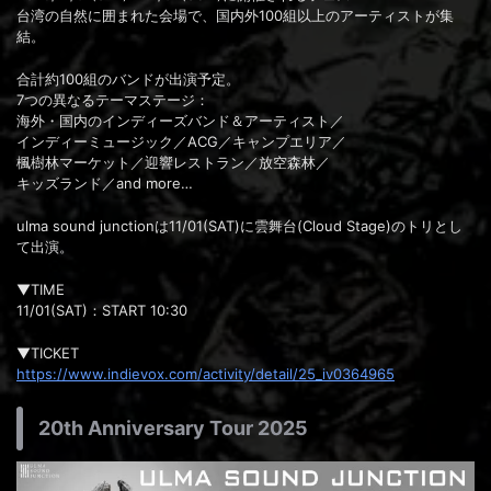
台湾の自然に囲まれた会場で、国内外100組以上のアーティストが集
結。
合計約100組のバンドが出演予定。
7つの異なるテーマステージ：
海外・国内のインディーズバンド＆アーティスト／
インディーミュージック／ACG／キャンプエリア／
楓樹林マーケット／迎響レストラン／放空森林／
キッズランド／and more…
ulma sound junctionは11/01(SAT)に雲舞台(Cloud Stage)のトリとし
て出演。
▼TIME
11/01(SAT)：START 10:30
▼TICKET
https://www.indievox.com/activity/detail/25_iv0364965
20th Anniversary Tour 2025