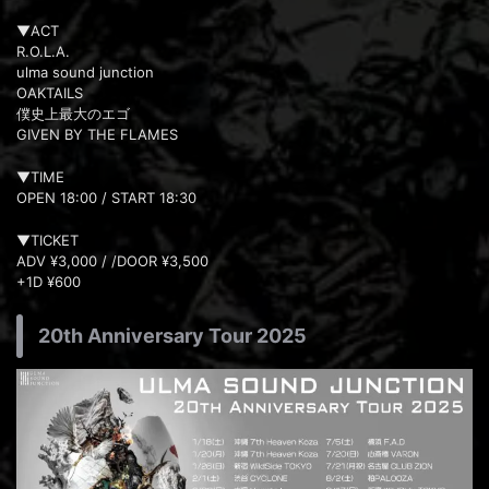
▼ACT
R.O.L.A.
ulma sound junction
OAKTAILS
僕史上最大のエゴ
GIVEN BY THE FLAMES
▼TIME
OPEN 18:00 / START 18:30
▼TICKET
ADV ¥3,000 / /DOOR ¥3,500
+1D ¥600
20th Anniversary Tour 2025