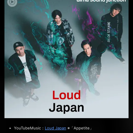
YouTubeMusic：
Loud Japan
※「Appetite」