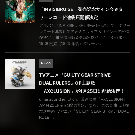
「INVISIBRUISE」発売記念サイン会＠タ
ワーレコード池袋店開催決定
アルバム「INVISIBRUISE」発売を記念して、タワー
レコード池袋店での＆ミニライブ＆サイン会の開催
が決定。 ■開催日時＆会場2023年12月13日(水)
19:00開始（18:45集合）タワーレ ...
NEWS
TVアニメ『GUILTY GEAR STRIVE:
DUAL RULERS』OP主題歌
「AXCLUSION」が4月25日に配信決定！
ulma sound junction、最新楽曲「AXCLUSION」
が4月25日(金)に配信開始となる。 この楽曲は現在
放送中のTVアニメ『GUILTY GEAR STRIVE: DUAL
RULE ...