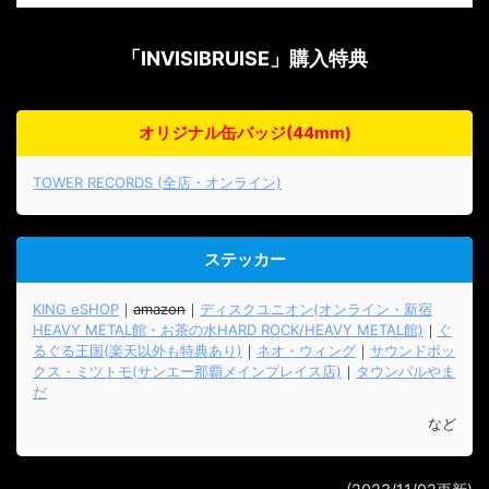
「INVISIBRUISE」
購入特典
オリジナル缶バッジ(44mm)
TOWER RECORDS (全店・オンライン)
ステッカー
KING eSHOP
｜
amazon
｜
ディスクユニオン(オンライン・新宿
HEAVY METAL館・お茶の水HARD ROCK/HEAVY METAL館)
｜
ぐ
るぐる王国(楽天以外も特典あり)
｜
ネオ・ウィング
｜
サウンドボッ
クス・ミツトモ(サンエー那覇メインプレイス店)
｜
タウンパルやま
だ
など