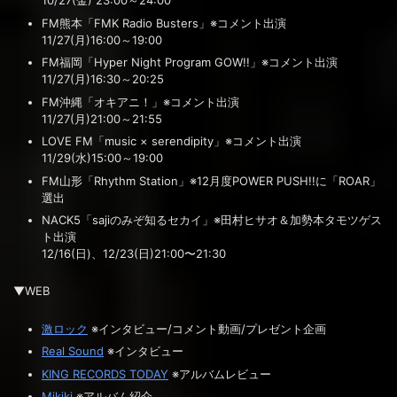
10/27(金) 23:00～24:00
FM熊本「FMK Radio Busters」※コメント出演
11/27(月)16:00～19:00
FM福岡「Hyper Night Program GOW!!」※コメント出演
11/27(月)16:30～20:25
FM沖縄「オキアニ！」※コメント出演
11/27(月)21:00～21:55
LOVE FM「music × serendipity」※コメント出演
11/29(水)15:00～19:00
FM山形「Rhythm Station」※12月度POWER PUSH!!に「ROAR」
選出
NACK5「sajiのみぞ知るセカイ」※田村ヒサオ＆加勢本タモツゲス
ト出演
12/16(日)、12/23(日)21:00〜21:30
▼WEB
激ロック
※インタビュー/コメント動画/プレゼント企画
Real Sound
※インタビュー
KING RECORDS TODAY
※アルバムレビュー
Mikiki
※アルバム紹介