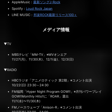
AppleMusic：
最新ソングJ-Rock
Spotify：
Loud Rock Japan
LINE MUSIC：
邦楽ROCK最新リリース100＋
メディア情報
▼TV
MBSテレビ「MM-TV」※MVオンエア
11/27(月)、11/30(木)、12/1(金)、12/3(日)
▼RADIO
HBCラジオ「アニメロティック 第2期」※コメント出演
10/22(日) 23:30～24:30
FM福岡「Hyper Night Program GOW!!」※月刊パワープレイ
GOW!!Monthly Hits!!に「ROAR」選出
11/1(水)〜11/30(木)
FMノースウェーブ「Anison-R」※コメント出演