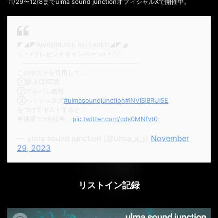
11/29〜12/8までulma sound junctionオフィシャルXで開催中。
◤◢◤INVISIBRUISE RELEASED◢◤◢
＼＊⋆プレゼントキャンペーン⋆＊/／
╭━━━━━━━━━━━━━━━━━━╮
このポストを引用して…
①購入CD写真
②アルバム感想
③ハッシュタグ
#ulmasoundjunction
#INVISIBRUISE
をつけてポストすると、
🌟抽選で5名様🌟…
pic.twitter.com/cds0MNfvt0
— ulma sound junction (@ulma_s_j)
November
29, 2023
リストイン記録