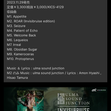
2023.11.29発売
定価￥3,300(税抜￥3,000)/KICS-4129
収録曲
M1. Appetite
M2. ROAR (Invisibruise edition)
M3. Seizure
M4. Patient of Echo
M5. Welcome Back
M6. Lequeios
M7. Irreal
M8. Obsidian Sugar
M9. Kameroceras
M10. Protopterus
Music ＆ Lyrics：ulma sound junction
M2 のみ Music：ulma sound junction / Lyrics：Amon Hyashi ,
Hisao Tamura