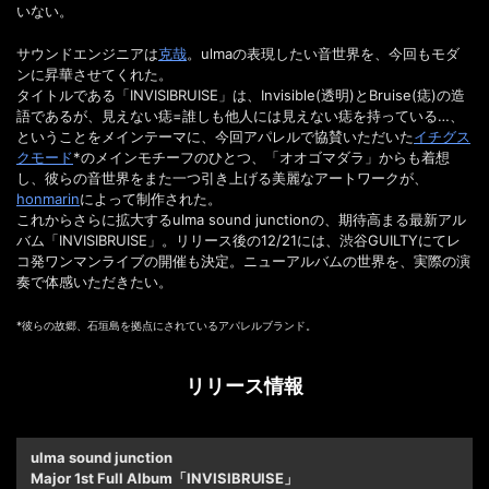
いない。
サウンドエンジニアは
克哉
。ulmaの表現したい音世界を、今回もモダ
ンに昇華させてくれた。
タイトルである「INVISIBRUISE」は、Invisible(透明)とBruise(痣)の造
語であるが、見えない痣=誰しも他人には見えない痣を持っている…、
ということをメインテーマに、今回アパレルで協賛いただいた
イチグス
クモード
*のメインモチーフのひとつ、「オオゴマダラ」からも着想
し、彼らの音世界をまた一つ引き上げる美麗なアートワークが、
honmarin
によって制作された。
これからさらに拡大するulma sound junctionの、期待高まる最新アル
バム「INVISIBRUISE」。リリース後の12/21には、渋谷GUILTYにてレ
コ発ワンマンライブの開催も決定。ニューアルバムの世界を、実際の演
奏で体感いただきたい。
*彼らの故郷、石垣島を拠点にされているアパレルブランド。
リリース情報
ulma sound junction
Major 1st Full Album「INVISIBRUISE」