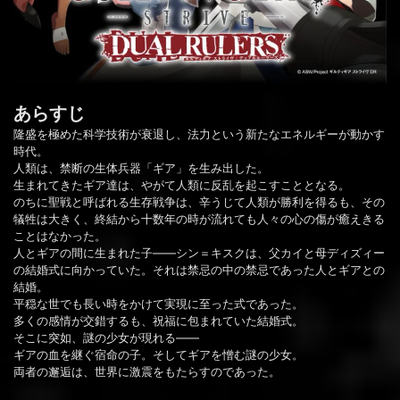
あらすじ
隆盛を極めた科学技術が衰退し、法力という新たなエネルギーが動かす
時代。
人類は、禁断の生体兵器「ギア」を生み出した。
生まれてきたギア達は、やがて人類に反乱を起こすこととなる。
のちに聖戦と呼ばれる生存戦争は、辛うじて人類が勝利を得るも、その
犠牲は大きく、終結から十数年の時が流れても人々の心の傷が癒えきる
ことはなかった。
人とギアの間に生まれた子――シン＝キスクは、父カイと母ディズィー
の結婚式に向かっていた。それは禁忌の中の禁忌であった人とギアとの
結婚。
平穏な世でも長い時をかけて実現に至った式であった。
多くの感情が交錯するも、祝福に包まれていた結婚式。
そこに突如、謎の少女が現れる――
ギアの血を継ぐ宿命の子。そしてギアを憎む謎の少女。
両者の邂逅は、世界に激震をもたらすのであった。