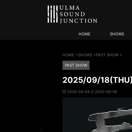
HOME
SHOWS
HOME
>
SHOWS
>
PAST SHOW
>
PAST SHOW
2025/09/18(THU
2025-04-04
2025-09-06