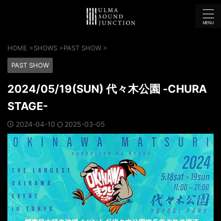
HOME
>
SHOWS
>
PAST SHOW
>
PAST SHOW
2024/05/19(SUN) 代々木公園 -CHURA
STAGE-
2024-04-10
2025-03-05