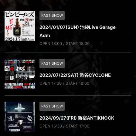
PAST SHOW
2024/01/07(SUN) 池袋Live Garage
Adm
OPEN 18:00 / START 18:30
PAST SHOW
2023/07/22(SAT) 渋谷CYCLONE
OPEN 17:30 / START 18:00
PAST SHOW
2024/09/27(FRI) 新宿ANTIKNOCK
OPEN 16:30 / START 17:00