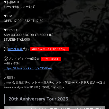
▼転換ACT
おーたけ@じぇーむず
▼TIME
OPEN 17:00 / START 17:30
▼TICKET
ADV ¥3,000 / DOOR ¥3,500(+1D)
STUDENT ¥2,000
①
ulmall会員
先行
3月16日 0:00〜3月22日 23:59まで
②プレイガイド一般販売
3月23日 00:00〜
一般 / 学割
https://t.livepocket.jp/e/0518eg
入場順：
ulmall会員先行チケット→一般Aチケット・学割→バンド取り置き→当日
※ulma sound junctionは取り置きの実施はございません
20th Anniversary Tour 2025