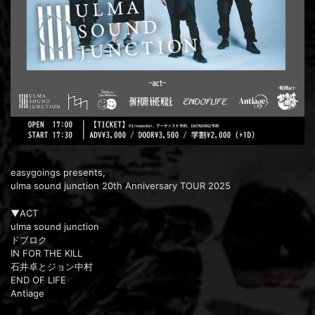
easygoings presents,
ulma sound junction 20th Anniversary TOUR 2025
▼ACT
ulma sound junction
ドブロク
IN FOR THE KILL
石井卓とジョン中村
END OF LIFE
Antiage