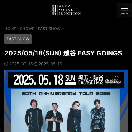
HOME
>
SHOWS
>
PAST SHOW
>
PAST SHOW
2025/05/18(SUN) 越谷 EASY GOINGS
2025-03-15
2025-05-16