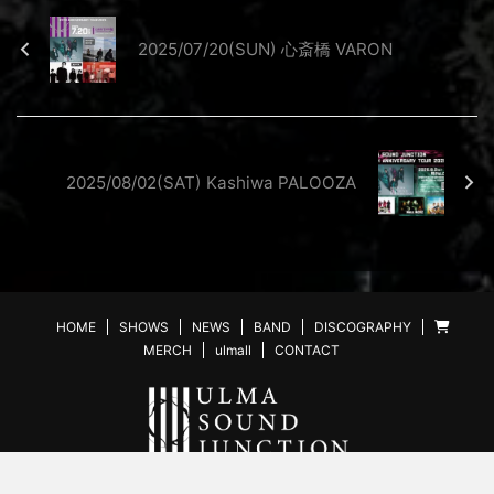
2025/07/20(SUN) 心斎橋 VARON
2025/08/02(SAT) Kashiwa PALOOZA
HOME
SHOWS
NEWS
BAND
DISCOGRAPHY
MERCH
ulmall
CONTACT
© 2005 ulma sound junction