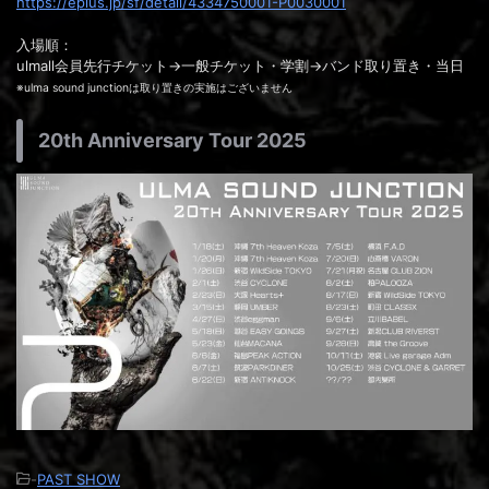
https://eplus.jp/sf/detail/4334750001-P0030001
入場順：
ulmall会員先行チケット→一般チケット・学割→バンド取り置き・当日
※ulma sound junctionは取り置きの実施はございません
20th Anniversary Tour 2025
-
PAST SHOW