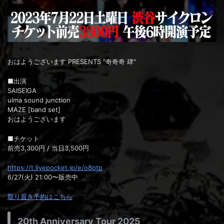
おはようございます PRESENTS "奇奇奇 肆"
■出演
SAISEIGA
ulma sound junction
MAZE [band set]
おはようございます
■チケット
前売3,300円 / 当日3,500円
https://t.livepocket.jp/e/o8ptp
6/27(火) 21:00〜販売中
取り置き予約はこちら
20th Anniversary Tour 2025