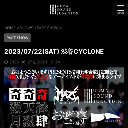
HOME
>
SHOWS
>
PAST SHOW
>
PAST SHOW
2023/07/22(SAT) 渋谷CYCLONE
2023-06-27
2023-10-24