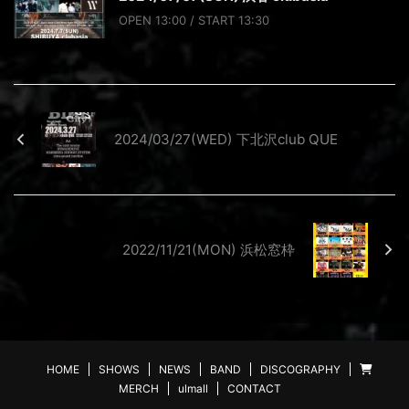
OPEN 13:00 / START 13:30
2024/03/27(WED) 下北沢club QUE
2022/11/21(MON) 浜松窓枠
HOME
SHOWS
NEWS
BAND
DISCOGRAPHY
MERCH
ulmall
CONTACT