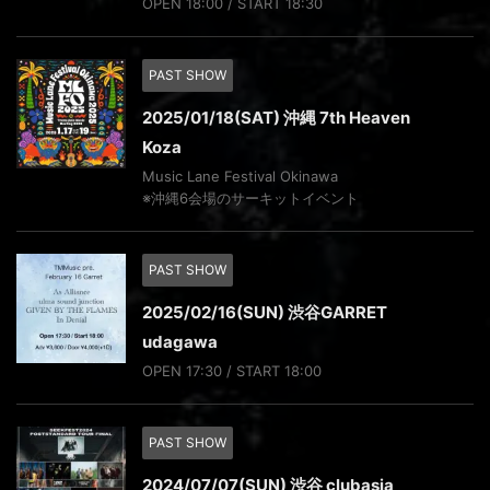
OPEN 18:00 / START 18:30
PAST SHOW
2025/01/18(SAT) 沖縄 7th Heaven
Koza
Music Lane Festival Okinawa
※沖縄6会場のサーキットイベント
PAST SHOW
2025/02/16(SUN) 渋谷GARRET
udagawa
OPEN 17:30 / START 18:00
PAST SHOW
2024/07/07(SUN) 渋谷 clubasia