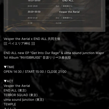
Vesper the Aerial x END ALL 共同主催
[[[ ベイエリア神社 ]]]
END ALL new EP "Get Into Our Rage" & ulma sound junction Major
1st Album "INVISIBRUISE" 音源リリース奉祝祭
▼TIME
OPEN 14:30 / START 15:00 / CLOSE 21:00
▼ACT
Vesper the Aerial
END ALL (東京)
TERROR SQUAD (東京)
ulma sound junction (東京)
TEMPLE
ネムレス