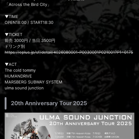
「Across the Bird City」
▼TIME
OPEN18:00 / START18:30
▼TICKET
前売 3000円 / 当日 3500円
ドリンク別
https://eplus.jp/sf/detail/4026080001-P0030001P021001?P1=0175
▼ACT
The cold tommy
HUMANDRIVE
MARSBERG SUBWAY SYSTEM
ulma sound junction
20th Anniversary Tour 2025