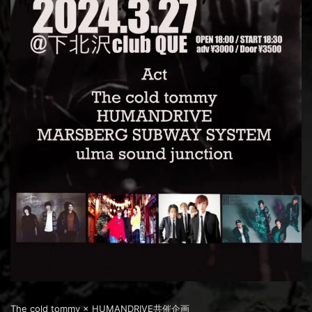
The cold tommy × HUMANDRIVE共催企画