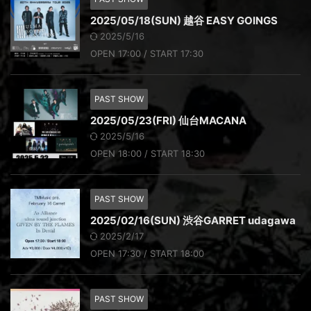
2025/05/18(SUN) 越谷 EASY GOINGS
2025/5/16
OPEN 17:00 / START 17:30
PAST SHOW
2025/05/23(FRI) 仙台MACANA
2025/5/16
OPEN 18:00 / START 18:30
PAST SHOW
2025/02/16(SUN) 渋谷GARRET udagawa
2025/2/17
OPEN 17:30 / START 18:00
PAST SHOW