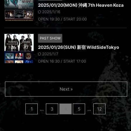
2025/01/20(MON) 沖縄 7th Heaven Koza
2025/1/16
OPEN 19:30 / START 20:00
PAST SHOW
2025/01/26(SUN) 新宿 WildSideTokyo
2025/1/7
OPEN 16:30 / START 17:00
Next »
1
…
3
4
5
…
12