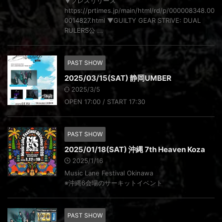
▼プレスリリース
https://prtimes.jp/main/html/rd/p/000008348.00
0014827.html ▼GUILTY GEAR STRIVE: DUAL
RULERS公 ...
PAST SHOW
2025/03/15(SAT) 静岡UMBER
2025/3/5
OPEN 17:00 / START 17:30
PAST SHOW
2025/01/18(SAT) 沖縄 7th Heaven Koza
2025/1/16
Music Lane Festival Okinawa
※沖縄6会場のサーキットイベント
PAST SHOW