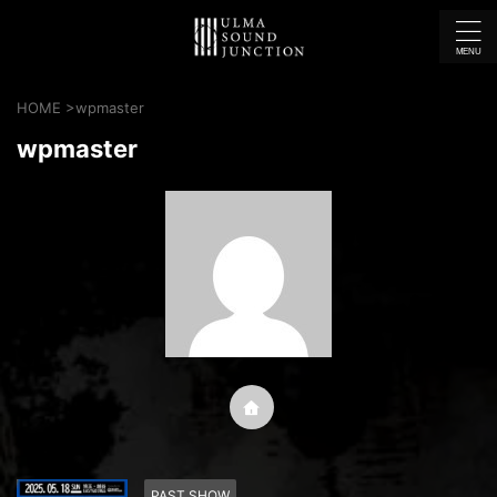
HOME
>
wpmaster
wpmaster
PAST SHOW