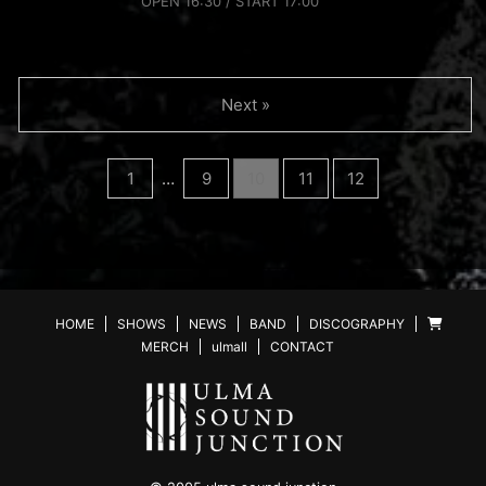
OPEN 16:30 / START 17:00
Next »
1
…
9
10
11
12
HOME
SHOWS
NEWS
BAND
DISCOGRAPHY
MERCH
ulmall
CONTACT