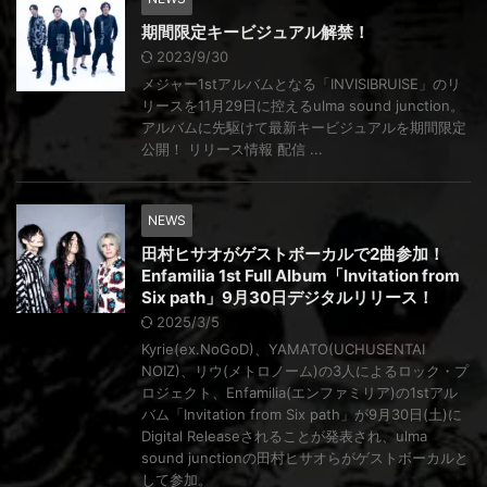
期間限定キービジュアル解禁！
2023/9/30
メジャー1stアルバムとなる「INVISIBRUISE」のリ
リースを11月29日に控えるulma sound junction。
アルバムに先駆けて最新キービジュアルを期間限定
公開！ リリース情報 配信 ...
NEWS
田村ヒサオがゲストボーカルで2曲参加！
Enfamilia 1st Full Album「Invitation from
Six path」9月30日デジタルリリース！
2025/3/5
Kyrie(ex.NoGoD)、YAMATO(UCHUSENTAI
NOIZ)、リウ(メトロノーム)の3人によるロック・プ
ロジェクト、Enfamilia(エンファミリア)の1stアル
バム「Invitation from Six path」が9月30日(土)に
Digital Releaseされることが発表され、ulma
sound junctionの田村ヒサオらがゲストボーカルと
して参加。